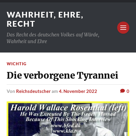
WAHRHEIT, EHRE,
RECHT
Das Recht des deutschen Volkes auf Würde,
Wahrheit und Ehre
WICHTIG
Die verborgene Tyrannei
von
Reichsdeutscher
am
4. November 2022
0