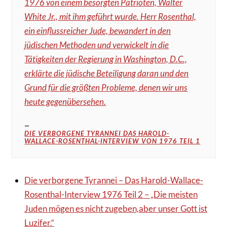
1976 von einem besorgten Patrioten, Walter
White Jr., mit ihm geführt wurde. Herr Rosenthal,
ein einflussreicher Jude, bewandert in den
jüdischen Methoden und verwickelt in die
Tätigkeiten der Regierung in Washington, D.C.,
erklärte die jüdische Beteiligung daran und den
Grund für die größten Probleme, denen wir uns
heute gegenübersehen.
DIE VERBORGENE TYRANNEI DAS HAROLD-
WALLACE-ROSENTHAL-INTERVIEW VON 1976 TEIL 1
Die verborgene Tyrannei – Das Harold-Wallace-
Rosenthal-Interview 1976 Teil 2 – „Die meisten
Juden mögen es nicht zugeben,aber unser Gott ist
Luzifer.“