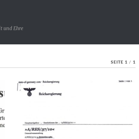
t und Ehre
SEITE 1
/
1